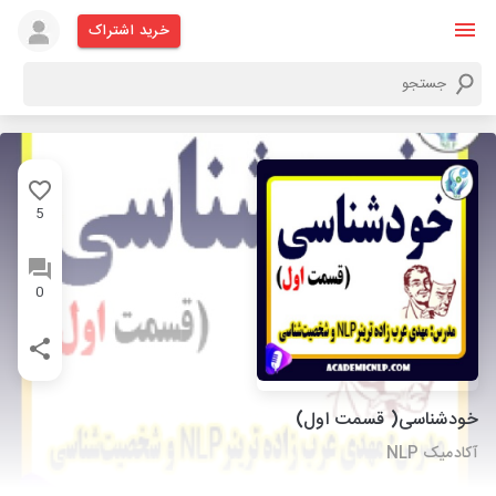
خرید اشتراک
5
0
خودشناسی( قسمت اول)
آکادمیک NLP