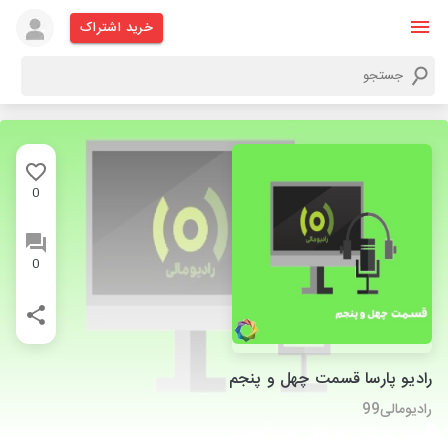
خرید اشتراک
0
0
رادیو پارسا قسمت چهل و پنجم
رادیومالی99