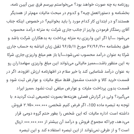
روزنامه به چه صورت خواهد بود؟ می‌خواستم بپرسم فرق بین آیین نامه،
بخشنامه و دستورالعمل چیه؟ و کدوم در مبحث مالیات مهم‌تر از همدیگر
هستند؟و در ابتدای کار کدام مورد را باید بخوانیم؟ در خصوص اینکه جناب
آقای رستگار فرمودن واریز از جانب جاری شرکت به منزله درآمد محسوب
می‌شود ،،،آیا اگر این واریزی به منزله پرداخت به بدهکاران شرکت باشد و
طبق بخشنامه ۶۷/۹۶/۲۰۰ مورخ ۹۶/۵/۱۱ تقبل زیان انباشه به حساب جاری
شرکا به عنوان درآمد محسوب نمی‌شود،،،آیا باز هم مبلغ واریزی جاری شرکا
به این منظور باشد،،،ممیز مالیاتی می‌تواند این مبلغ واریزی سهامداران رو
به عنوان درآمد شناسایی کند یا خیر سلام در اظهارنامه ارزش افزوده، اگر در
قسمت خرید کالا و خدمت مشمول فقط مبلغ مالیات و عوارض ثبت شود و
قسمت بدون پرداخت ملیات و عوارض مبلغی ثبت نشود ،ممیز ایراد
می‌گیرد؟ ولی در گزارش فصلی هزینه‌ها بصورت تجمیعی ثبت گردیده. با
توجه به تبصره ماده 100، اگر فرض کنیم شخصی ۲.۷۵۰.۰۰۰.۰۰۰ فروش
داشته است اداره مالیات که این شخص را بطور حتم گروه دومی قرار
می‌دهد، چراکه مجموع فروش و درآمد آن بیشتر از ۱.۰۰۰.۰۰۰.۰۰۰ریال
است؟ و از طرفی نمی‌تواند از این تبصره استفاده کند و این تبصره