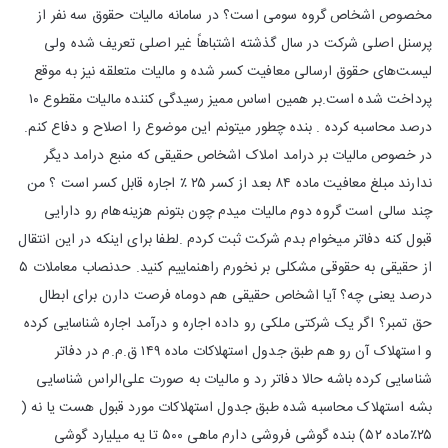
مخصوص اشخاص گروه سومی است؟ در سامانه مالیات حقوق سه نفر از
پرسنل اصلی شرکت در سال گذشته اشتباهاً غیر اصلی تعریف شده ولی
لیست‌های حقوق ارسالی معافیت کسر شده و مالیات متعلقه نیز به موقع
پرداخت شده است.بر همین اساس ممیز رسیدگی کننده مالیات مقطوع ١٠
درصد محاسبه کرده . بنده چطور میتونم این موضوع را اصلاح و دفاع کنم.
در خصوص مالیات بر درامد املاک اشخاص حقیقی که منبع درامد دیگر
ندارند مبلغ معافیت ماده ۸۴ بعد از کسر ۲۵ ٪ اجاره قابل کسر است ؟ من
چند سالی است گروه دوم مالیات میدم چون بتونم هزینه‌هام رو دارایی
قبول کنه دفاتر میخوام بدم شرکت ثبت کردم .لطفا برای اینکه در این انتقال
از حقیقی به حقوقی مشکلی بر نخورم راهنماییم کنید. حدنصاب معاملات ۵
درصد یعنی چه؟ آیا اشخاص حقیقی هم دوماه فرصت دارن برای ابطال
حق تمبر؟ اگر یک شرکتی ملکی رو داده اجاره و درآمد اجاره شناسایی کرده
و استهلاک آن رو هم طبق جدول استهلاکات ماده ۱۴۹ ق.م‌.م در دفاتر
شناسایی کرده باشه حالا دفاتر رد و مالیات به صورت علی‌الراس شناسایی
بشه استهلاک محاسبه شده طبق جدول استهلاکات مورد قبول هست یا نه (
۲۵٪ماده ۵۲) بنده گوشی فروشی دارم ماهی ۵۰۰ تا یه میلیارد گوشی