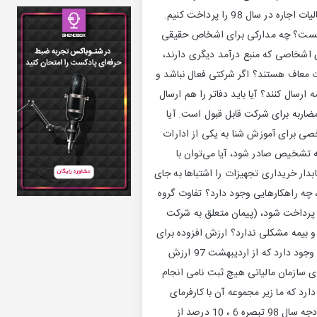
بخشنامه عدم جریمه دفاتر چیست؟ ما در سال گذشته دو ماه (بهمن و اسفند) اجاره دادیم. حال می خواهیم مالیات اجاره در سال 98 را پرداخت کنیم.
کار باشد، به چه معنیست؟ چه مدارکی برای اشخاص حقیقی
ای اشخاصی که منبع درآمد دیگری دارند،
رند، از مالیات معاف هستند؟ اگر شرکتی فعال نباشد و
ارسال کنند؟ آیا باید دفاتر را هم ارسال
 مضاربه برای شرکت قابل قبول است. آیا
ی برای آموزش شنا به یکی از ادارات
ه تشخیص صادر شود، آیا می‌توان با
دار خریداری تجهیزات را اشتباها به جای
 چه راهکارهایی وجود دارد؟ تفاوت گروه
 پرداخت شود، (پیمان متعلق به شرکت
و بیمه مشکلی ندارد؟ ارزش افزوده برای
اشخاص حقیقی به چه شکلی است؟ آیا نیاز است معاملات فصلی و ارزش افزوده را ارسال کنند؟ کارگاه تولیدی وجود دارد که از اردیبهشت 97 ارزش
رای سازمان مالیاتی هیچ ثبت نامی انجام
د که ما زیر مجموعه آن با کارفرمای
مجزا هستیم. در اظهارنامه در قسمت واردات، شماره اتباع خارجی را از کجا باید پیدا کنیم؟ با توجه به قانون بودجه سال 98 تبصره 6 ، 10 درصد از