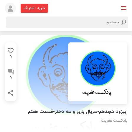
خرید اشتراک
0
0
اپیزود هجدهم-سریال باربر و سه دختر-قسمت هفتم
پادکست عفریت