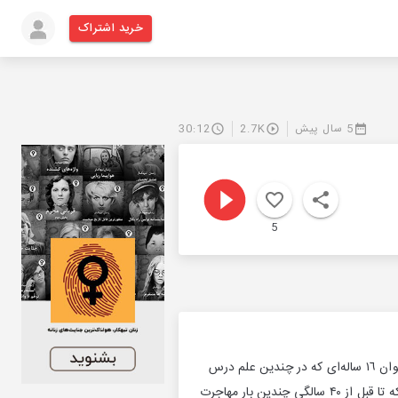
خرید اشتراک
5 سال پیش
2.7K
30:12
5
١٠ قرن قبل جوان جویای نامی به بخارا آمد و با نجات دادن جان پادشاه از بیماری به جمع درباریان پیوست. نوجوان ١٦ ساله‌ای که در چندين علم درس
آموخته و مطالعه کرده بود. جوان ۲۲ ساله‌ای که هم بر علمش افزوده بود و هم شهرت به دست اورد. شخصی که تا قبل از ۴۰ سالگی چندین بار مهاجرت