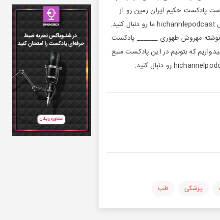
است پادکست حکیم ایران زمین رو از
دست ندید و در پادگیرهای کست باکس، اپل پادکستس، گوگل پادکستس و یا کانال تلگراممون همگی به آدرس hichannlepodcast ما رو دنبال کنید.
نا نوشته مهروش طهوری ______ پادکست
دواریم که بتونیم در این پادکست منبع
پزشکی
طب