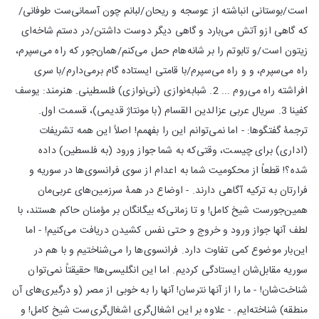
است/بوستانی انباشته از عوسجه و ریحان/لبانم چون آسمانی‌ست طوفانی/
که گاهی ازو آتش می‌بارد و گاهی دیگر دوست داشتن/در دستم شاخه‌ای
زیتون است/و تابوتم را بر شانه‌هام حمل می‌کنم/همان‌جور که راه می‌سپرم،
راه می‌سپرم، و و راه می‌سپرم/با قامتی ایستاده گام برمی‌دارم/با سری
افراشته راه می‌روم ... 2. شبابه‌نوازی (نی‌نوازی) فلسطینی. هنرمند: يوسف
كفينا 3. سریال عربی عزالدین القسام (با مونتاژ قدیمی)، قسمت اول.
ترجمۀ گفتگوها: - اما نمی‌توانم این را بفهمم! اصلاً این همه تشریفات
(اداری) برای چیست، وقتی‌که به شما جواز ورود (به فلسطین) داده
شده؟! قطعاً از محکومیت شما به اعدام از سوی فرانسوی‌ها در سوریه و
فرارتان به ترکیه آگاهی دارند. - اوضاع در همۀ سرزمین‌های عربی‌مان
همین‌جورست شیخ کامل! و تا زمانی‌که بیگانگان بر مؤمنان حاکم هستند، با
لطف آنها جواز ورود و خروج و حتی نفس کشیدن دریافت می‌کنیم! - اما
این‌بار موضوع کمی تفاوت دارد. فرانسوی‌ها را می‌شناختیم و با هم در
سوریه مقابل‌شان ایستادگی کردیم. اما این انگلیسی‌ها! حقیقتاً نمی‌توان
شناخت‌شان! - ما را از آنها نترسان! آنها را به خوبی از مصر (و درگیری‌های آن
منطقه) شناخته‌ایم. - علاوه بر این اشغال‌گری اشغال‌گری‌ست شیخ کامل! و