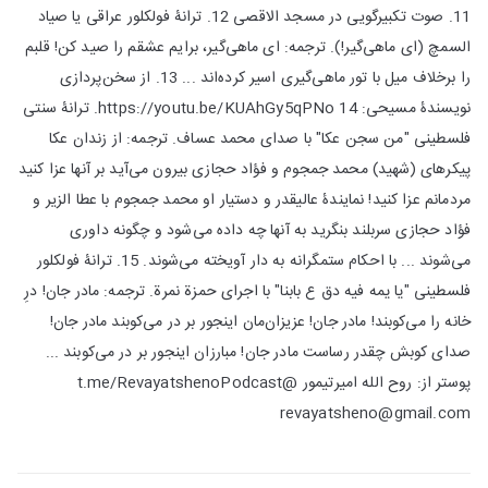
11. صوت تکبیرگویی در مسجد الاقصی 12. ترانۀ فولکلور عراقی یا صیاد
السمچ (ای ماهی‌گیر!). ترجمه: ای ماهی‌گیر، برایم عشقم را صید کن! قلبم
را برخلاف میل با تور ماهی‌گیری اسیر کرده‌اند ... 13. از سخن‌پردازی
نویسندۀ مسیحی: https://youtu.be/KUAhGy5qPNo 14. ترانۀ سنتی
فلسطینی "من سجن عكا" با صدای محمد عساف. ترجمه: از زندان عکا
پیکرهای (شهید) محمد جمجوم و فؤاد حجازی بیرون می‌آید بر آنها عزا کنید
مردمانم عزا کنید! نمایندۀ عالیقدر و دستیار او محمد جمجوم با عطا الزیر و
فؤاد حجازی سربلند بنگرید به آنها چه داده می‌شود و چگونه داوری
می‌شوند ... با احکام ستمگرانه به دار آویخته می‌شوند. 15. ترانۀ فولکلور
فلسطینی "يا يمه فيه دق ع بابنا" با اجرای حمزة نمرة. ترجمه: مادر جان! درِ
خانه را می‌کوبند! مادر جان! عزیزان‌مان اینجور بر در می‌کوبند مادر جان!
صدای کوبش چقدر رساست مادر جان! مبارزان اینجور بر در می‌کوبند ...
پوستر از: روح الله امیرتیمور t.me/RevayatshenoPodcast@
revayatsheno@gmail.com