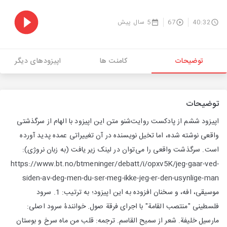
40:32
67
5 سال پیش
توضیحات
کامنت ها
اپیزودهای دیگر
توضیحات
اپیزود ششم از پادکست روایت‌شنو متن این اپیزود با الهام از سرگذشتی
واقعی نوشته شده، اما تخیل نویسنده در آن تغییراتی عمده پدید آورده
است. سرگذشت واقعی را می‌توان در لینک زیر یافت (به زبان نروژی):
https://www.bt.no/btmeninger/debatt/i/opxv5K/jeg-gaar-ved-
siden-av-deg-men-du-ser-meg-ikke-jeg-er-den-usynlige-man
موسیقی، افه، و سخنان افزوده به این اپیزود؛ به ترتیب: 1. سرود
فلسطینی "منتصب القامة" با اجرای فرقة صول. خوانندۀ سرود اصلی:
مارسيل خليفة. شعر از سميح القاسم. ترجمه: قلب من ماه سرخ و بوستان