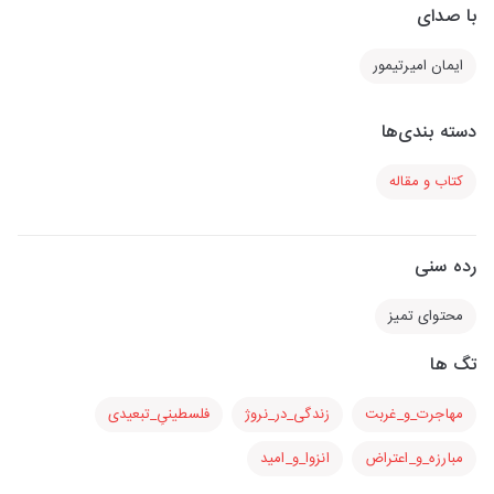
با صدای
ایمان امیرتیمور
دسته بندی‌ها
کتاب و مقاله
رده سنی
محتوای تمیز
تگ ها
مهاجرت_و_غربت
زندگی_در_نروژ
فلسطینیِ_تبعیدی
مبارزه_و_اعتراض
انزوا_و_امید