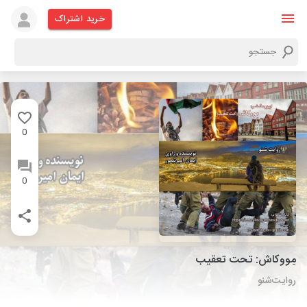
خرید اشتراک
0
0
مِووکاش: تحت تعقیب
روایت‌شنو