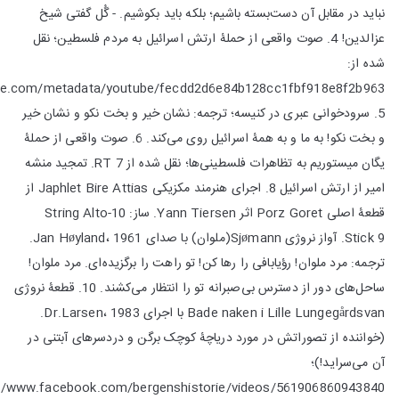
نباید در مقابل آن دست‌بسته باشیم؛ بلکه باید بکوشیم. - گُل گفتی شیخ
عزالدین! 4. صوت واقعی از حملۀ ارتش اسرائیل به مردم فلسطین؛ نقل
شده از:
ive.com/metadata/youtube/fecdd2d6e84b128cc1fbf918e8f2b963
5. سرودخوانی عبری در کنیسه‌؛ ترجمه: نشان خیر و بخت نکو و نشان خیر
و بخت نکو! به ما و به همۀ اسرائیل روی می‌کند. 6. صوت واقعی از حملۀ
یگان میستوریم به تظاهرات فلسطینی‌ها؛ نقل شده از RT 7. تمجید منشه
امیر از ارتش اسرائیل 8. اجرای هنرمند مکزیکی Japhlet Bire Attias از
قطعۀ اصلی Porz Goret اثر Yann Tiersen. ساز: 10-String Alto
Stick 9. آواز نروژی Sjømann(ملوان) با صدای Jan Høyland، 1961.
ترجمه: مرد ملوان! رؤیابافی را رها کن! تو راهت را برگزیده‌ای. مرد ملوان!
ساحل‌های دور از دسترس بی‌صبرانه تو را انتظار می‌کشند. 10. قطعۀ نروژی
Bade naken i Lille Lungegårdsvan با اجرای Dr.Larsen، 1983.
(خواننده از تصوراتش در مورد دریاچۀ کوچک برگن و دردسرهای آبتنی در
آن می‌سراید!)؛
://www.facebook.com/bergenshistorie/videos/561906860943840