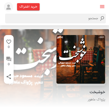
خرید اشتراک
0
0
خوشبخت
پژواک ماهور