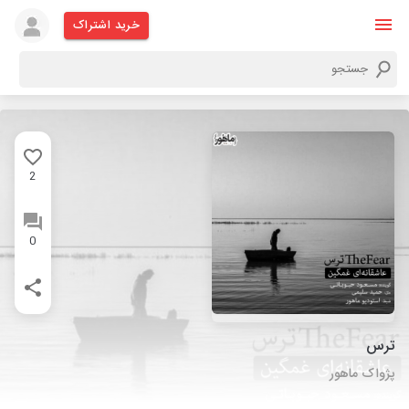
خرید اشتراک
2
0
ترس
پژواک ماهور