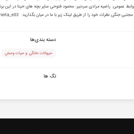
ابط عمومی: راضیه مرادی سردبیر: محمود فتوحی سایر بچه های حیتا در این برن
ات خود را از طریق لینک زیر با ما در میان بگذارید: https://heita.ir/1399/10/29/radioheita_e03 ‎
دسته بندی‌ها
حیوانات خانگی و حیات وحش
تگ ها