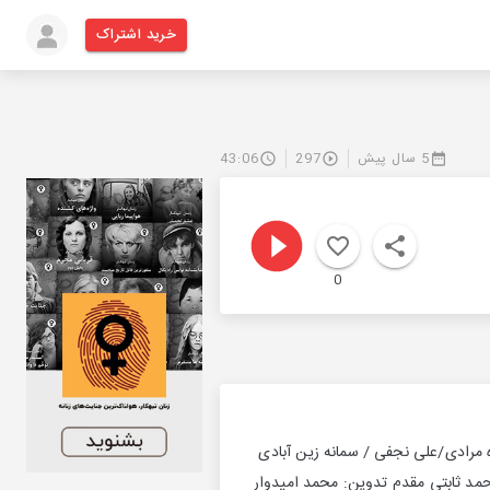
خرید اشتراک
5 سال پیش
297
43:06
0
 مرادی/علی نجفی / سمانه زین آبادی
مد ثابتی مقدم تدوین: محمد امیدوار