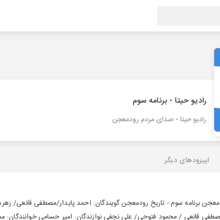
رادیو حیتا - برنامه سوم
رادیو حیتا - صدای مردم رودمعجن
اپیزودهای دیگر
معجن برنامه سوم - تاریخ رودمعجن گویندگان: احمد پایدار/مصطفی قانعی/ زهره
صطفی قانعی / محمود فتوحی/ علی نجفی نوازندگان: امیر حسامی خوانندگان: مح