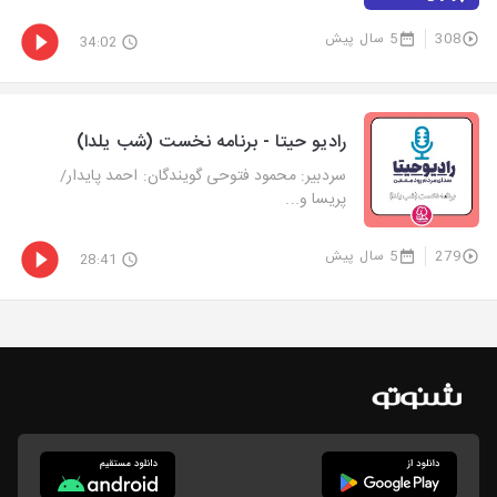
308
5 سال پیش
34:02
رادیو حیتا - برنامه نخست (شب یلدا)
سردبیر: محمود فتوحی گویندگان: احمد پایدار/
پریسا و...
279
5 سال پیش
28:41