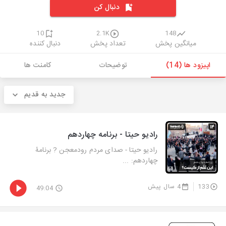
دنبال کن
10
2.1K
148
میانگین پخش
تعداد پخش
دنبال کننده
اپیزود ها (14)
توضیحات
کامنت ها
جدید به قدیم
رادیو حیتا - برنامه چهاردهم
رادیو حیتا - صدای مردم رودمعجن ? برنامۀ
چهاردهم: ...
133
4 سال پیش
49:04