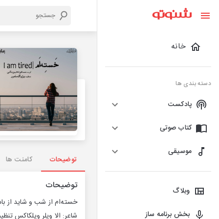
خانه
دسته بندی ها
پادکست
کتاب صوتی
موسیقی
توضیحات
کامنت ها
توضیحات
وبلاگ
خسته‌ام از شب و شاید از باد 
بخش برنامه ساز
شاعر: الا ویلر ویلکاکس تنظی