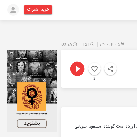
خرید اشتراک
5 سال پیش
121
03:29
2
یاد آورده است گوینده: مسعود حبوباتی