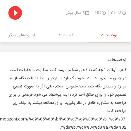
04:13
154
5 سال پیش
توضیحات
کامنت ها
اپیزودهای دیگر
توضیحات
گاهی اوقات آنچه که به ذهن شما می رسد کاملا متفاوت با حقیقت است.
در چنین مواردی اهمیت وجود یک فرد سوم در روابط که با دیدگاه باز به
موارد و مسائل نگاه کند، کاملا ملموس است. حتی اگر به صورت قطعی
تصمیم خود را برای طلاق اخذ کرده اید، پیشنهاد می شود فرصتی را برای
مراجعه به مشاوره طلاق در نظر بگیرید. برای مطالعه بیشتر به لینک زیر
مراجعه کنید:
anehmoazeni.com/%d9%85%d8%b4%d8%a7%d9%88%d8%b1%d9%87-
%d8%b7%d9%84%d8%a7%d9%82/