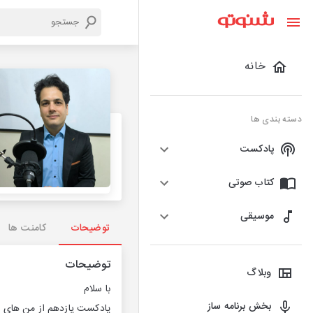
خانه
دسته بندی ها
پادکست
کتاب صوتی
موسیقی
توضیحات
کامنت ها
توضیحات
وبلاگ
با سلام
بخش برنامه ساز
پادکست یازدهم از من های ذه