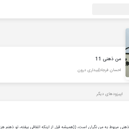
من ذهنی 11
احسان فرجاد|بیداری درون
اپیزودهای دیگر
نی مربوط به من نگران است، ((همیشه قبل از اینکه اتفاقی بیفته، تو ذهنم هزار