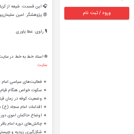
 از ‌کربلا تا سقوط بنی‌امیه
ورود / ثبت نام
 پژوهشگر: امین سلیمان‌پور
🎙 راوی: عطا یاوری
 اسناد خط به خط در سایت👇
سایت
م حسین (ع) در دوره معاویه
یام امام حسین علیه السلام
ر زمان قیام امام حسین (ع)
م سجاد (ع) برای تداوم تشیع
ن اموی دوره امام سجاد (ع)
چالش‌های دوره امام باقر (ع)
یری زیدیه و چیستی عقایدش