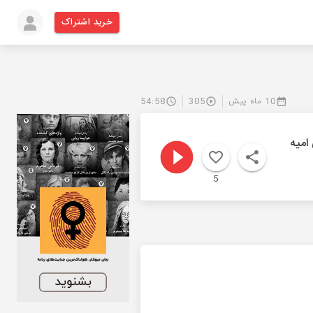
خرید اشتراک
10 ماه پیش
305
54:58
5