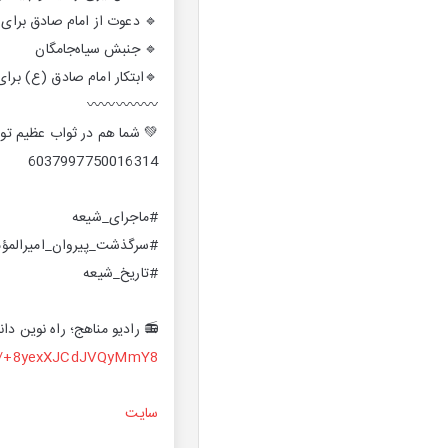
🔹 دعوت از امام صادق برای
🔹 جنبش سیاه‌جامگان
🔹ابتکار امام صادق (ع) برا
〰️〰️〰️〰️〰️
💚 شما هم در ثواب عظیم تول
6037997750016314
#ماجرای_شیعه
#سرگذشت_پیروان_امیرالمؤم
#تاریخ_شیعه
📻 رادیو مناهج؛ راه نوین دانا
me/+8yexXJCdJVQyMmY8
سایت