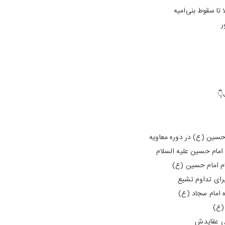
🎧 این قسمت: شیعه

🌐
🔹 فعالیت‌های سیاسی اما
🔹 سکوت خواص هنگام ق
🔹 وضعیت کوفه د
🔹 اقدامات اما
🔹 اوضاع حاکما
🔹 
🔹 شکل‌گ