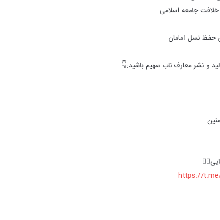
 خلافت جامعه اسلامی
ی حفظ نسل امامان
ید و نشر معارف ناب سهیم باشید:👇
نین
یی👇🏻
https://t.