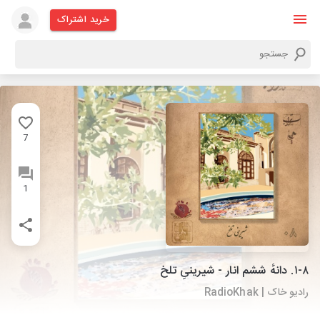
خرید اشتراک
7
1
۱-۸. دانهٔ ششم انار - شیرینیِ تلخ
رادیو خاک | RadioKhak