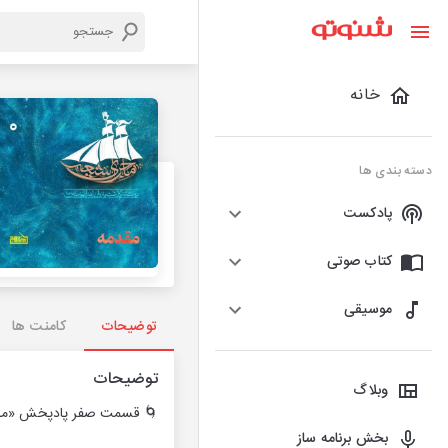
خانه
دسته بندی ها
پادکست
کتاب صوتی
موسیقی
توضیحات
کامنت ها
توضیحات
وبلاگ
🌀 قسمت صفر پادپخش «ما
بخش برنامه ساز