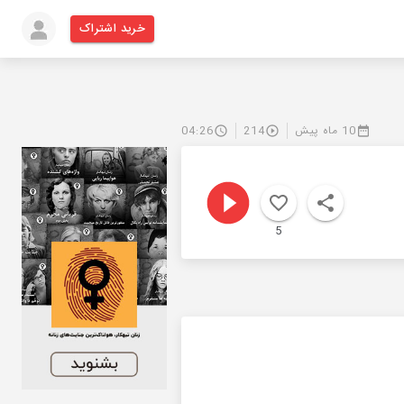
خرید اشتراک
10 ماه پیش
214
04:26
5