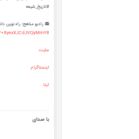
#تاریخ_شیعه
📻 رادیو مناهج؛ راه نوین دانا
me/+8yexXJCdJVQyMmY8
سایت
اینستاگرام
ایتا
با صدای