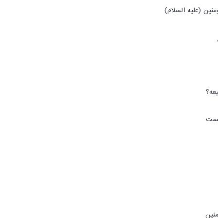
نین (علیه السلام)
یعه؟
کست
نین