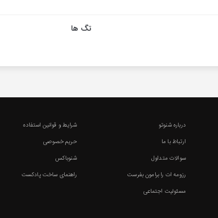
تگ ها
درباره شنوتو
شرایط و قوانین استفاده
ارتباط با ما
حریم خصوصی
سوالات متداول
شنوباکس
رزومه ات را برامون بفرست
راهنمای ساخت پادکست
مسئولیت اجتماعی