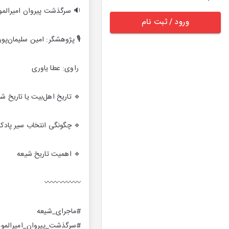
🔉 سرگذشت پیروان امیرالموم
ورود / ثبت نام
🎙 پژوهشگر: امین سلیمان‌پور
راوی: عطا یاوری
🔹 تاریخ اهل‌بیت یا تاریخ ش
🔹 چگونگی انتخاب سیر پاد
🔹 اهمیت تاریخ شیعه
〰️〰️〰️〰️〰️
#ماجرای_شیعه
#سرگذشت_پیروان_امیرالموم