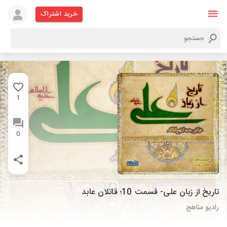
خرید اشتراک
1
0
تاریخ از زبان علی- قسمت 10؛ قاتلان عابد
رادیو مناهج