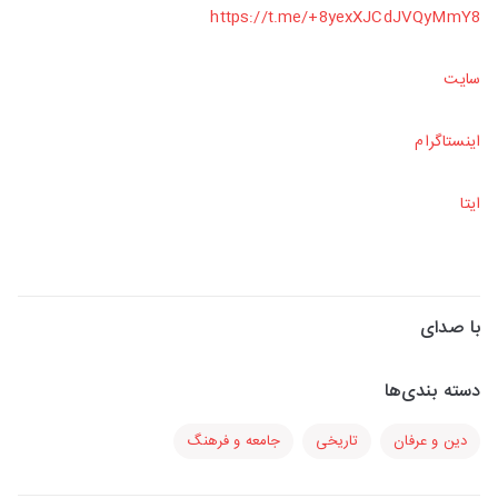
https://t.me/+8yexXJCdJVQyMmY8
سایت
اینستاگرام
ایتا
با صدای
دسته بندی‌ها
دین و عرفان
تاریخی
جامعه و فرهنگ