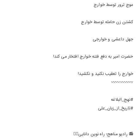
موج ترور توسط خوارج
کشتن زن حامله توسط خوارج
جهل داعشی و خوارجی
حضرت امیر به دفع فتنه خوارج افتخار می کند!
خوارج را تعقیب نکنید و نکشید!
〰️〰️〰️〰️〰️
#نهج_البلاغه
#تاریخ_از_زبان_علی
📻 رادیو مناهج؛ راه نوین دانایی👇🏻