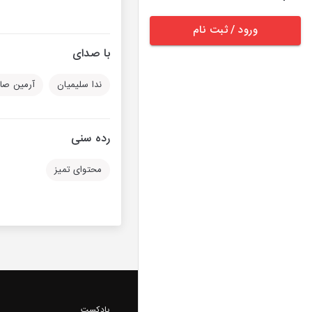
ورود / ثبت نام
با صدای
ندا سلیمیان
آرمین صا
رده سنی
محتوای تمیز
پادکست