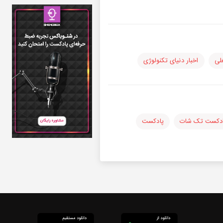
لی
اخبار دنیای تکنولوژی
دکست تک شات
پادکست