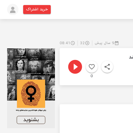
خرید اشتراک
9 سال پیش
32
08:41
د
0