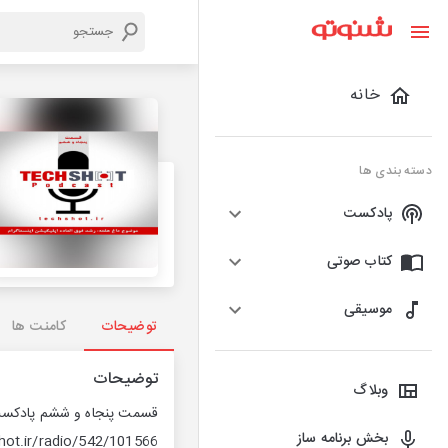
خانه
دسته بندی ها
پادکست
کتاب صوتی
موسیقی
توضیحات
کامنت ها
توضیحات
وبلاگ
قسمت پنجاه و ششم پادکست 
بخش برنامه ساز
hot.ir/radio/542/101566