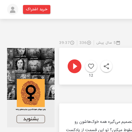
خرید اشتراک
5 سال پیش
336
39:37
12
 تصمیم می‌گیره همه خوک‌هاشون رو
ع سقوط میکنن؟ تو این قسمت از پادکست