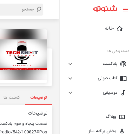
خانه
دسته بندی ها
پادکست
کتاب صوتی
موسیقی
توضیحات
کامنت ها
توضیحات
وبلاگ
قسمت پنجاه و سوم پادکست ت
بخش برنامه ساز
ir/radio/542/100827#Pos