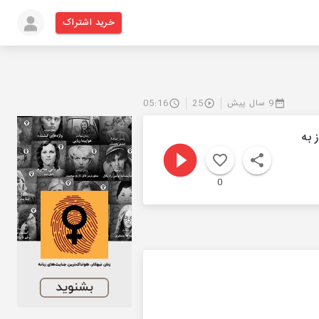
خرید اشتراک
9 سال پیش
25
05:16
 به
0