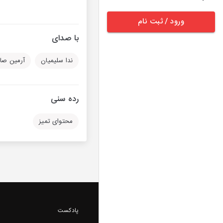
ورود / ثبت نام
با صدای
ندا سلیمیان
آرمین صا
رده سنی
محتوای تمیز
پادکست