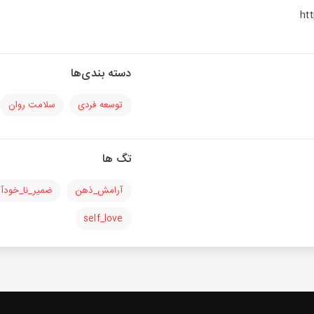
ht
دسته بندی‌ها
توسعه فردی
سلامت روان
تگ ها
آرامش_ذهن
ضمیر_نا_خودآگ
self_love