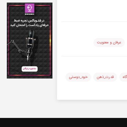
عرفان و معنویت
اه
قدرت_ذهن
خود_دوستی