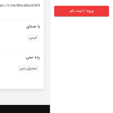
tps://t.me/khoddusti369
ورود / ثبت نام
با صدای
انیس
رده سنی
محتوای تمیز