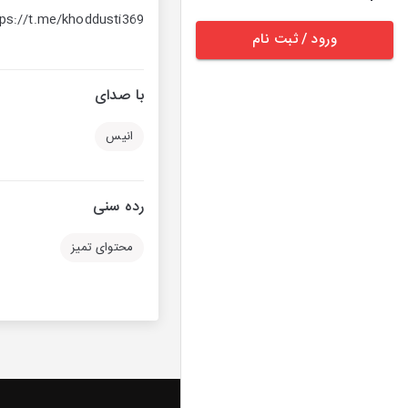
tps://t.me/khoddusti369
ورود / ثبت نام
با صدای
انیس
رده سنی
محتوای تمیز