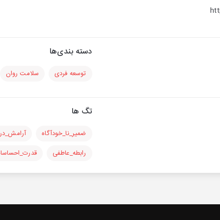
ht
دسته بندی‌ها
توسعه فردی
سلامت روان
تگ ها
ضمیر_نا_خودآگاه
آرامش_در
رابطه_عاطفی
قدرت_احساسا