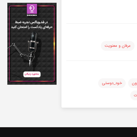
عرفان و معنویت
ون
خود_دوستی
ت