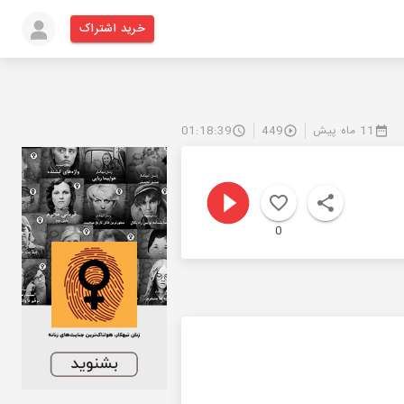
خرید اشتراک
11 ماه پیش
449
01:18:39
0