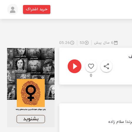
خرید اشتراک
6 سال پیش
53
05:26
ف
0
دا سلام زاده