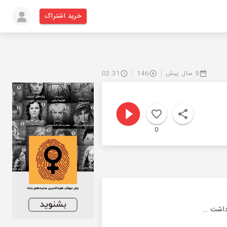
خرید اشتراک
9 سال پیش
146
02:31
0
 داشت …