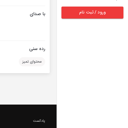
ورود / ثبت نام
با صدای
رده سنی
محتوای تمیز
پادکست