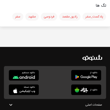
تگ ها
پادکست_سفر
رادیو_مقصد
فردوسی
مشهد
سفر
صفحات اصلی