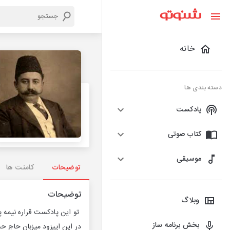
خانه
دسته بندی ها
پادکست
کتاب صوتی
موسیقی
توضیحات
کامنت ها
توضیحات
وبلاگ
تو این پادکست قراره نیمه پر
بخش برنامه ساز
در این اپیزود میزبان حاج ح