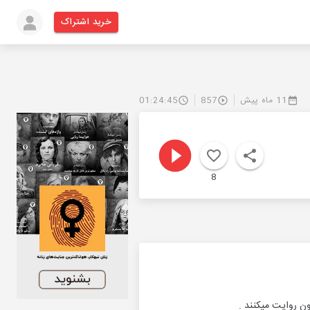
خرید اشتراک
11 ماه پیش
857
01:24:45
8
ن روایت میکنند .