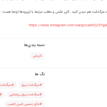
 سرگذشت هم دیدن کنید , کلی عکس و مطلب مرتبط با اپیزودها اونجا هست :
https://www.instagram.com/sargozasht225?i
دسته بندی‌ها
تاریخی
تگ ها
#سرگذشت_برق
#سرگذشت_
#سرگذشت_برق_روشنایی
#
#حاج_حسین_امین_الضرب