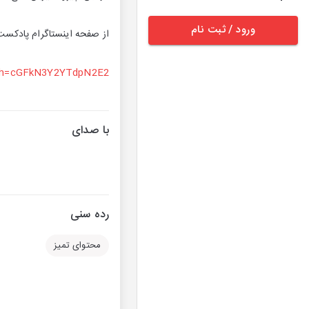
ورود / ثبت نام
از صفحه اینستاگرام پادکست
gsh=cGFkN3Y2YTdpN2E2
با صدای
رده سنی
محتوای تمیز