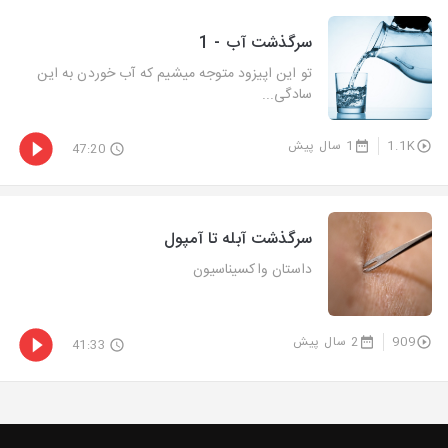
سرگذشت آب - 1
تو این اپیزود متوجه میشیم که آب خوردن به این
سادگی...
1.1K
1 سال پیش
47:20
سرگذشت آبله تا آمپول
داستان واکسیناسیون
909
2 سال پیش
41:33