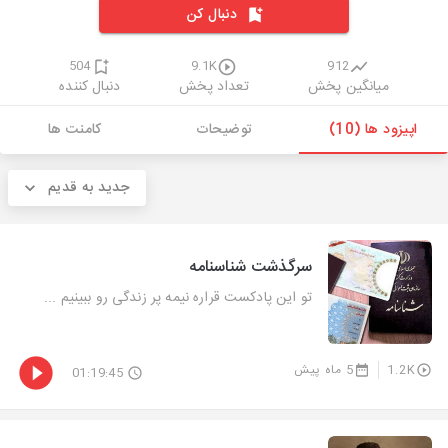
دنبال کن
504
9.1K
912
میانگین پخش
تعداد پخش
دنبال کننده
اپیزود ها (10)
توضیحات
کامنت ها
جدید به قدیم
سرگذشت شناسنامه
تو این پادکست قراره نیمه پر زندگی رو ببینیم ...
1.2K
5 ماه پیش
01:19:45