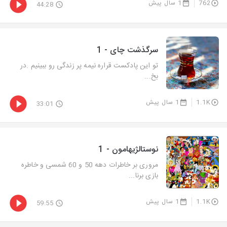
762
1 سال پیش
44:28
سرگذشت چای - 1
تو این پادکست قراره نیمه پر زندگی رو ببینیم .در
بخ...
1.1K
1 سال پیش
33:01
نوستالژیهامون - 1
مروری بر خاطرات دهه 50 و 60 شمسی و خاطره
بازی برنا...
1.1K
1 سال پیش
59:55