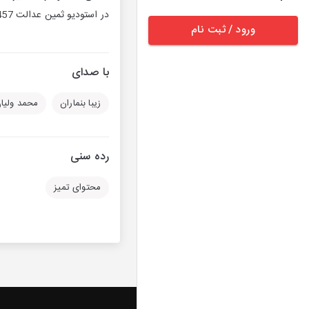
در استودیو ثمین عدالت 1457 09127787777 09127775555 www.saminedalat.com @Saminlegal | ثمین عدالت
ورود / ثبت نام
با صدای
زیبا بنماران
محمد ولیا
رده سنی
محتوای تمیز