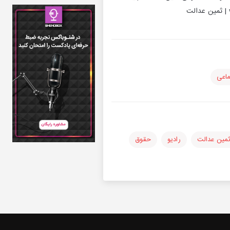
ماعی
مین عدالت
رادیو
حقوق