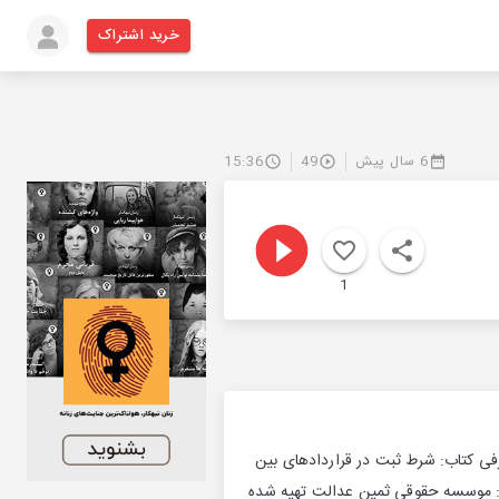
خرید اشتراک
6 سال پیش
49
15:36
1
ی کتاب: شرط ثبت در قراردادهای بین
یر: موسسه حقوقی ثمین عدالت تهیه شده