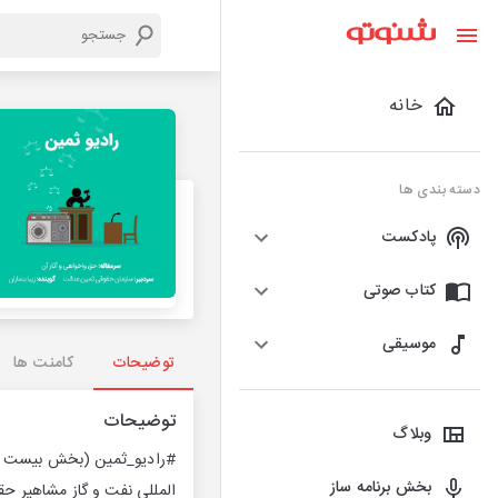
خانه
دسته بندی ها
پادکست
کتاب صوتی
موسیقی
توضیحات
کامنت ها
توضیحات
وبلاگ
#رادیو_ثمین (بخش بیست و چ
بخش برنامه ساز
المللی نفت و گاز مشاهیر ح