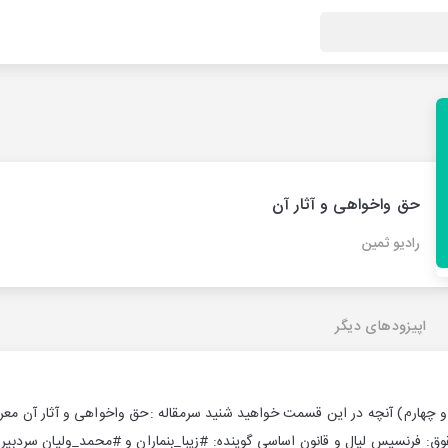
حق واخواهی و آثار آن
رادیو ثمین
اپیزودهای دیگر
هارم) آنچه در این قسمت خواهید شنید سرمقاله :حق واخواهی و آثار آن معرف
قوق: فرنسیس لیال و قانون اساسی گوینده: #زیبا_بنماران و #محمد_ولیان سردب