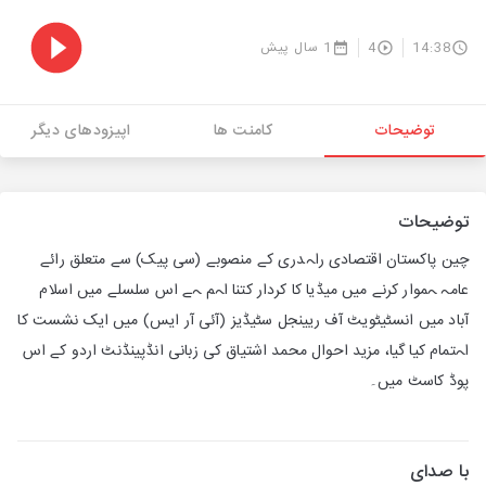
14:38
4
1 سال پیش
توضیحات
کامنت ها
اپیزودهای دیگر
توضیحات
چین پاکستان اقتصادی راہدری کے منصوبے (سی پیک) سے متعلق رائے
عامہ ہموار کرنے میں میڈیا کا کردار کتنا اہم ہے اس سلسلے میں اسلام
آباد میں انسٹیٹویٹ آف ریینجل سٹیڈیز (آئی آر ایس) میں ایک نشست کا
اہتمام کیا گیا، مزید احوال محمد اشتیاق کی زبانی انڈپینڈنٹ اردو کے اس
پوڈ کاسٹ میں۔
با صدای