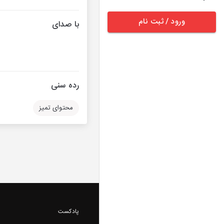
ورود / ثبت نام
با صدای
رده سنی
محتوای تمیز
پادکست