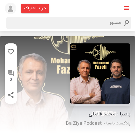
خرید اشتراک
1
0
باضیا - محمد فاضلی
پادکست باضیا - Ba Ziya Podcast