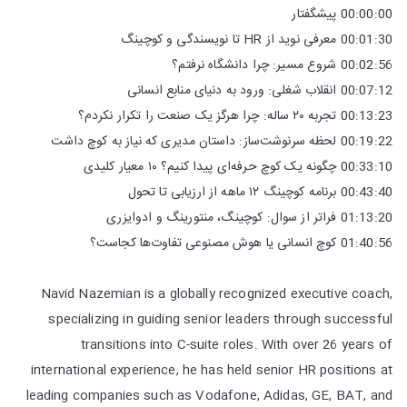
00:00:00 پیشگفتار
00:01:30 معرفی نوید از HR تا نویسندگی و کوچینگ
00:02:56 شروع مسیر: چرا دانشگاه نرفتم؟
00:07:12 انقلاب شغلی: ورود به دنیای منابع انسانی
00:13:23 تجربه ۲۰ ساله: چرا هرگز یک صنعت را تکرار نکردم؟
00:19:22 لحظه سرنوشت‌ساز: داستان مدیری که نیاز به کوچ داشت
00:33:10 چگونه یک کوچ حرفه‌ای پیدا کنیم؟ ۱۰ معیار کلیدی
00:43:40 برنامه کوچینگ ۱۲ ماهه از ارزیابی تا تحول
01:13:20 فراتر از سوال: کوچینگ، منتورینگ و ادوایزری
01:40:56 کوچ انسانی یا هوش مصنوعی تفاوت‌ها کجاست؟
Navid Nazemian is a globally recognized executive coach,
specializing in guiding senior leaders through successful
transitions into C-suite roles. With over 26 years of
international experience, he has held senior HR positions at
leading companies such as Vodafone, Adidas, GE, BAT, and