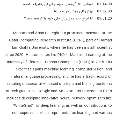
01:14:00 سونامی AI: آینده‌ای مبهم و لزوم بازتعریف اعتماد
01:32:00 ارزش‌های پایدار در عصر AI
01:51:20 آیا ایران باید مدل زبان ملی خود را توسعه دهد؟
Mohammad Amin Sadeghi is a prominent scientist at the
Qatar Computing Research Institute (QCRI), part of Hamad
bin Khalifa University, where he has been a staff scientist
since 2020. He completed his PhD in Machine Learning at the
University of Illinois at Urbana-Champaign (UIUC) in 2015. His
expertise spans machine learning, computer vision, and
natural language processing, and he has a track record of
creating successful AI-based startups and holding positions
at tech giants like Google and Amazon. His research at QCRI
includes developing innovative neural network optimizers like
"WhiteGrad" for deep learning, as well as contributions to
self-supervised visual representation learning and various