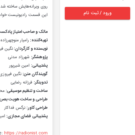
روی ویرانه‌هایش ساخته شد. 
ورود / ثبت نام
این قسمت رادیونیست خواه
مالک و صاحب امتیاز پادکست
تهیه‌کننده:
رامیار منوچهرزاده
نویسنده و کارگردان:
نگین فی
پژوهشگر:
شهرزاد مدنی
پشتیبانی:
امین شیرپور
گویندگان متن:
نگین فیروزی 
تدوینگر:
فرزانه رضایی
ساخت و تنظیم موسیقی:
محمد
طراحی و ساخت هویت بصری
طراحی کاور:
نرگس فداکار
پشتیبانی فضای مجازی:
امین
e:
https://radionist.com/