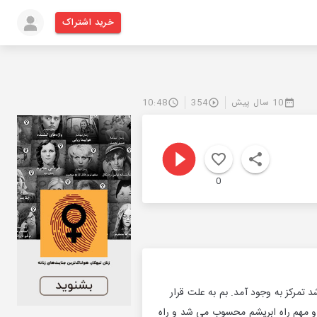
خرید اشتراک
10 سال پیش
354
10:48
0
 تمرکز به وجود آمد. بم به علت قرار
 و مهم راه ابریشم محسوب می ‌شد و راه