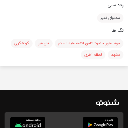
رده سنی
محتوای تمیز
تگ ها
مرقد منور حضرت ثامن الائمه علیه السلام
فان فیر
گردشگری
مشهد
لحظه آخری