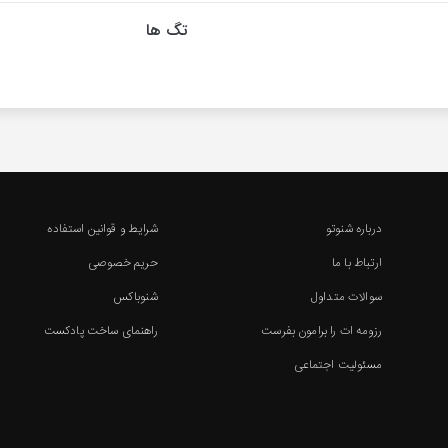
تگ ها
درباره شنوتو
شرایط و قوانین استفاده
ارتباط با ما
حریم خصوصی
سوالات متداول
شنوباکس
رزومه ات را برامون بفرست
راهنمای ساخت پادکست
مسئولیت اجتماعی