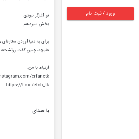
ورود / ثبت نام
تو آغازگر نبودی
️بخش سیزدهم
برای به دنیا آوردن ستاره‌ای
«نیچه، چنین گفت زرتشت»
ارتباط با من:
instagram.com/erfanetk
https://t.me/efnh_tk
با صدای