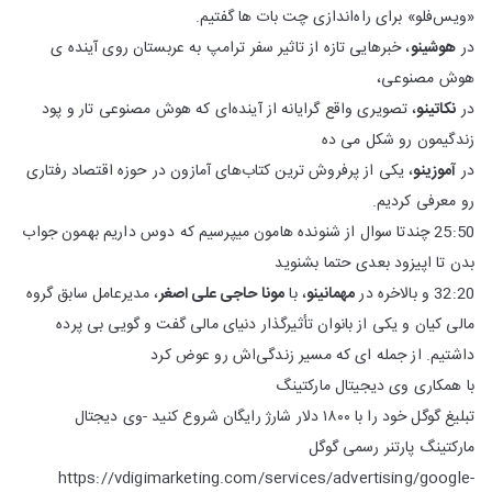
«ویس‌فلو» برای راه‌اندازی چت‌ بات‌ ها گفتیم.
در
هوشینو
، خبرهایی تازه از تاثیر سفر ترامپ به عربستان روی آینده‌ ی
هوش مصنوعی،
در
نکاتینو
، تصویری واقع‌ گرایانه از آینده‌ای که هوش مصنوعی تار و پود
زندگیمون رو شکل می‌ ده
در
آموزینو
، یکی از پرفروش‌ ترین کتاب‌های آمازون در حوزه اقتصاد رفتاری
رو معرفی کردیم.
25:50 چندتا سوال از شنونده هامون میپرسیم که دوس داریم بهمون جواب
بدن تا اپیزود بعدی حتما بشنوید
32:20 و بالاخره در
مهمانینو
، با
مونا حاجی علی‌ اصغر
، مدیرعامل سابق گروه
مالی کیان و یکی از بانوان تأثیرگذار دنیای مالی گفت‌ و گویی بی‌ پرده
داشتیم. از جمله‌ ای که مسیر زندگی‌اش رو عوض کرد
با همکاری وی دیجیتال مارکتینگ
تبلیغ گوگل خود را با ۱۸۰۰ دلار شارژ‌ رایگان شروع کنید -وی دیجتال
مارکتینگ پارتنر رسمی گوگل
https://vdigimarketing.com/services/advertising/google-