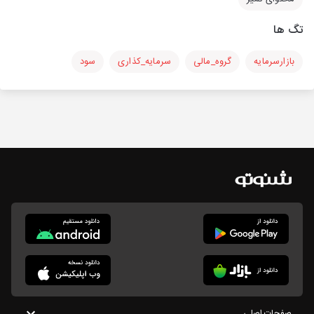
تگ ها
بازارسرمایه
گروه_مالی
سرمایه_کذاری
سود
صفحات اصلی