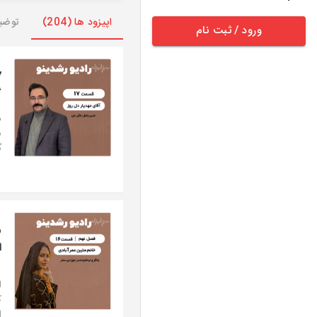
اپیزود ها (204)
توضی
ورود / ثبت نام
گ
د
ش
گ
ا
ا
ک
ا