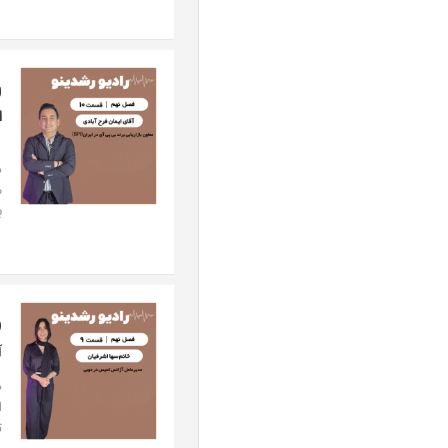
ار
د
ب
آ
د
ا
ت