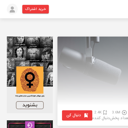
خرید اشتراک
2.4K
3.6M
دنبال کن
عداد پخش
دنبال کننده