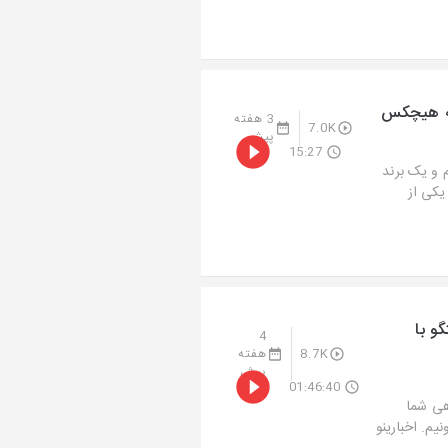
 که هیچکس
3 هفته
7.0K
پیش
15:27
م و یک برند
یکی از
و با
4
8.7K
هفته
پیش
01:46:40
ه قسمت ۲۰۰ بدون همراهی شما
یم. اخبارینو