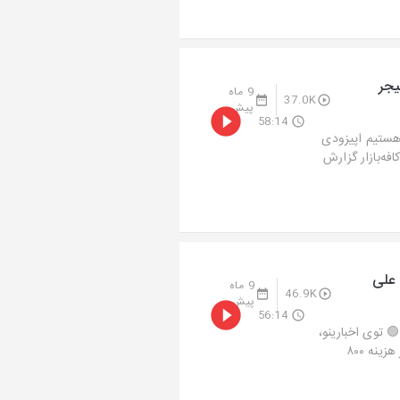
یجر
9 ماه
37.0K
پیش
58:14
 هستیم اپیزودی
رای استارتاپی‌ ها جذابه، هم برای عاشقا ی فین‌ تک!🔹 در اخبارینو (۱:۵۵)کافه‌بازار گزارش
بیتکس با علی
9 ماه
46.9K
پیش
56:14
 توی اخبارینو،
رفتیم سراغ خبرهایی که هم عددهاش باورنکردنیه و هم پشتش کلی ماجراست: از هزینه ۸۰۰