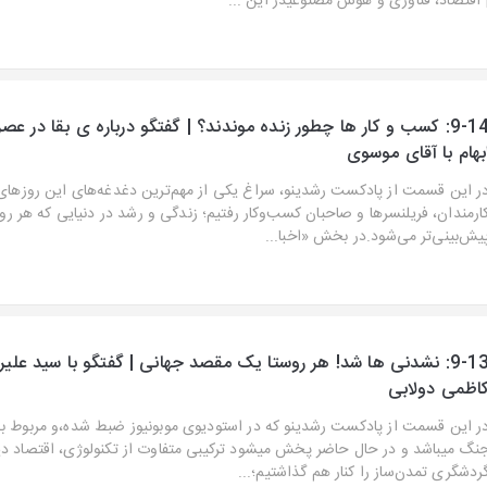
 اقتصاد، فناوری و هوش مصنوعیدر این ...
9-14: کسب و کار ها چطور زنده موندند؟ | گفتگو درباره ی بقا در ع
بهام با آقای موسوی
ر این قسمت از پادکست رشدینو، سراغ یکی از مهم‌ترین دغدغه‌های این روزهای ح
ارمندان، فریلنسرها و صاحبان کسب‌وکار رفتیم؛ زندگی و رشد در دنیایی که هر روز
یش‌بینی‌تر می‌شود.در بخش «اخبا...
9-13: نشدنی ها شد! هر روستا یک مقصد جهانی | گفتگو با سید علیر
اظمی دولابی
ر این قسمت از پادکست رشدینو که در استودیوی موبونیوز ضبط شده،و مربوط به 
نگ میباشد و در حال حاضر پخش میشود ترکیبی متفاوت از تکنولوژی، اقتصاد دی
ردشگری تمدن‌ساز را کنار هم گذاشتیم؛...