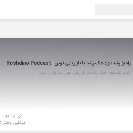
رادیو رشدینو : هک رشد یا بازاریابی نوین | Roshdino Podcast
رادیو رشدینو : هک رشد یا بازاریابی نوین به زبان فارسی
17.4K
میانگین پخش
ت