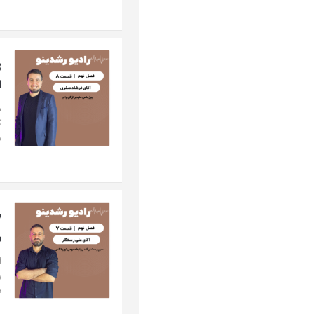
ا
د
س
ر
ا
م