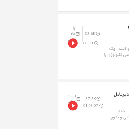
آمریکایی(Bpi) و
8
38.6K
ماه
پیش
00:00
 و البته… یک
 از دنیای ورزش، برندهای جهانی و بازاریابی. اخبارینو 2:14 : وقتی تکنولوژی با
دیرعامل
8 ماه
37.8K
پیش
01:03:07
ساخته
قعی و بدون