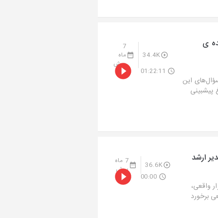
ده ی
7
34.4K
ماه
پیش
01:22:11
ؤال‌های این
غ پیشبینی
دیر ارشد
7 ماه
36.6K
پیش
00:00
ار واقعی،
عی برخورد