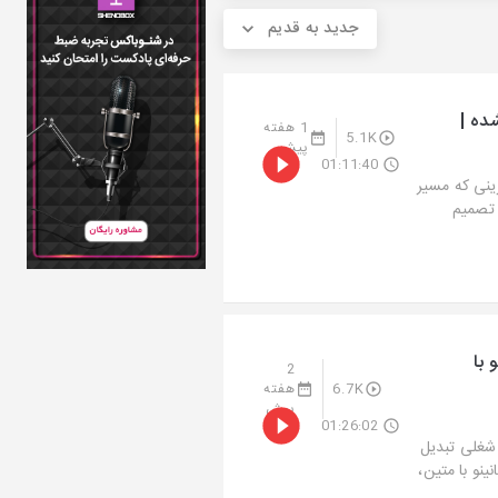
جدید به قدیم
ده |
1 هفته
5.1K
پیش
01:11:40
ینی که مسیر
 تصمیم
 با
2
6.7K
هفته
پیش
01:26:02
 شغلی تبدیل
ینو با متین،