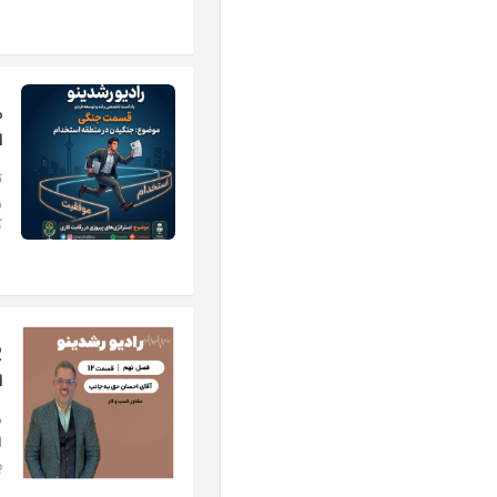
م
ا
ت
ر
ک
ا
د
ا
ب