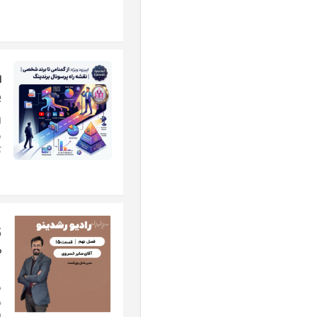
ا
ی
ا
ش
ک
م
م