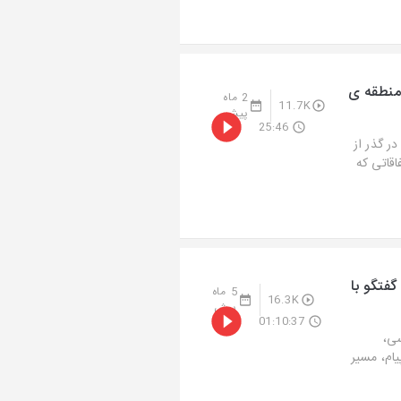
 منطقه ی
2 ماه
11.7K
پیش
25:46
ر گذر از
اقاتی که
گفتگو با
5 ماه
16.3K
پیش
01:10:37
سی،
ام، مسیر