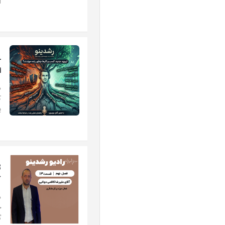
|
ا
د
ک
پ
ک
د
ج
گ