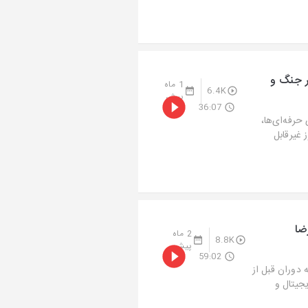
صر جنگ و
1 ماه
6.4K
پیش
36:07
رفه‌ای‌ها،
 غیرقابل
ضا
2 ماه
8.8K
پیش
59:02
دوران قبل از
جیتال و