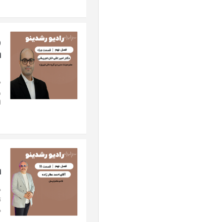
ا
د
ر
ا
ا
د
ت
م