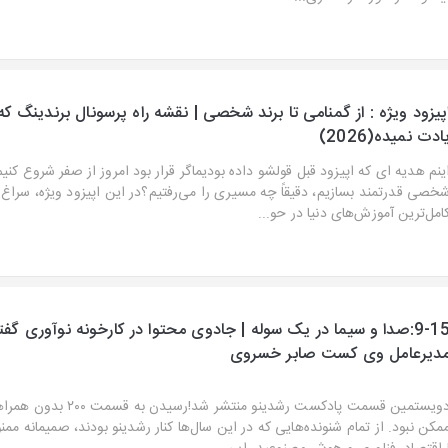
پیزود ویژه : از گمنامی تا برند شخصی | نقشه راه پرسونال برندینگ
ادت نمیده(2026)
ینم هدیه ای که اپیزود قبل قولشو داده بودیماگر قرار بود امروز از صفر شروع کنی
خصی قدرتمند بسازیم، دقیقاً چه مسیری را می‌رفتیم؟در این اپیزود ویژه، سراغ 
امل‌ترین آموزش‌های دنیا در حو...
9-15:صدا و سیما در یک سوله | جادوی محتوا در کارخونه نوآوری گفتگ
دیرعامل وی کست صابر خسروی
دویستمین قسمت پادکست رشدینو منتشر شد!رسیدن ب
مکن نبود. از تمام شنونده‌هایی که در این سال‌ها کنار رشدینو بودند، صمیمانه ممنون