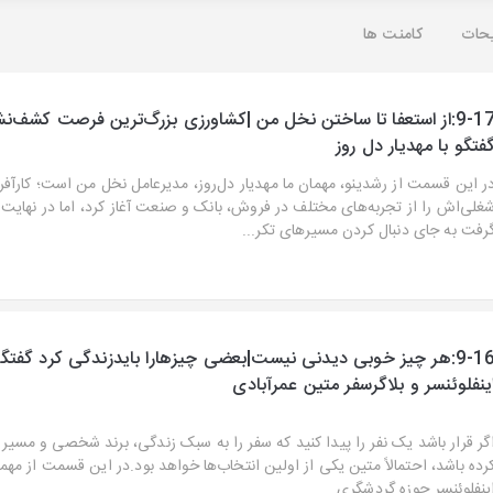
حات
کامنت ها
9-17:از استعفا تا ساختن نخل من |کشاورزی بزرگ‌ترین فرصت کشف‌نش
فتگو با مهدیار دل روز
ر این قسمت از رشدینو، مهمان ما مهدیار دل‌روز، مدیرعامل نخل من است؛ کارآفر
غلی‌اش را از تجربه‌های مختلف در فروش، بانک و صنعت آغاز کرد، اما در نهایت
رفت به جای دنبال کردن مسیرهای تکر...
9-16:هر چیز خوبی دیدنی نیست|بعضی چیزهارا بایدزندگی کرد گفتگو
ینفلوئنسر و بلاگرسفر متین عمرآبادی
گر قرار باشد یک نفر را پیدا کنید که سفر را به سبک زندگی، برند شخصی و مسیر
رده باشد، احتمالاً متین یکی از اولین انتخاب‌ها خواهد بود.در این قسمت از مهمان
ینفلوئنسر حوزه گردشگری...