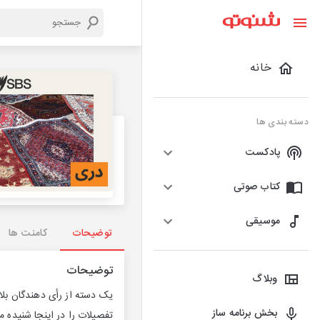
خانه
دسته بندی ها
پادکست
کتاب صوتی
موسیقی
توضیحات
کامنت ها
توضیحات
وبلاگ
یک دسته از رأی دهندگان بلات
بخش برنامه ساز
تفصيلات را در اينجا شنيده م