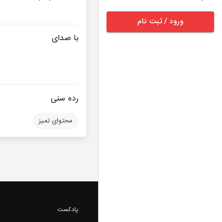
ورود / ثبت نام
با صدای
رده سنی
محتوای تمیز
پادکست