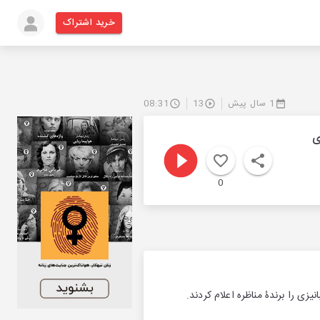
خرید اشتراک
1 سال پیش
13
08:31
ى
0
زى را برندۀ مناظره اعلام كردند.