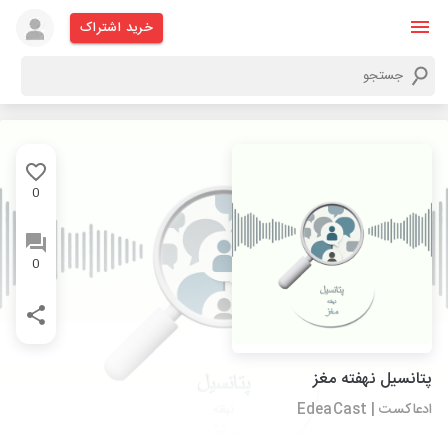
خرید اشتراک
0
0
پتانسیل نهفته مغز
ادعاکست | EdeaCast