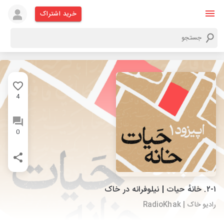
خرید اشتراک
4
0
۲-۱. خانهٔ حیات | نیلوفرانه در خاک
رادیو خاک | RadioKhak