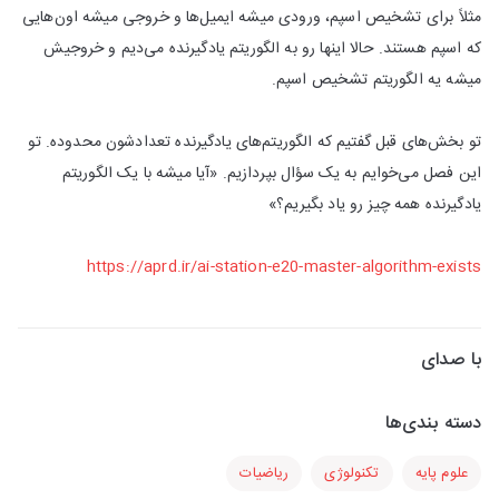
مثلاً برای تشخیص اسپم، ورودی میشه ایمیل‌ها و خروجی میشه اون‌هایی
که اسپم هستند. حالا اینها رو به الگوریتم یادگیرنده می‌دیم و خروجیش
میشه یه الگوریتم تشخیص اسپم.
تو بخش‌های قبل گفتیم که الگوریتم‌های یادگیرنده تعدادشون محدوده. تو
این فصل می‌خوایم به یک سؤال بپردازیم. «آیا میشه با یک الگوریتم
یادگیرنده همه چیز رو یاد بگیریم؟»
https://aprd.ir/ai-station-e20-master-algorithm-exists
با صدای
دسته بندی‌ها
علوم پایه
تکنولوژی
ریاضیات