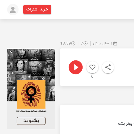
خرید اشتراک
1 سال پیش
7
18:59
0
بهتر بشه.