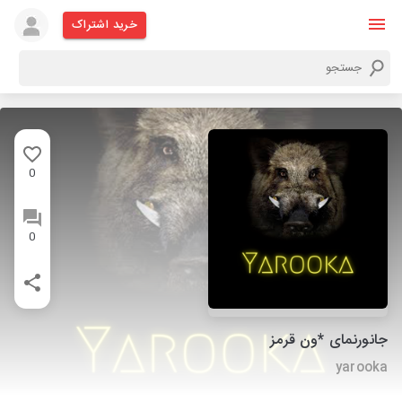
خرید اشتراک
0
0
جانورنمای *ون قرمز
yarooka