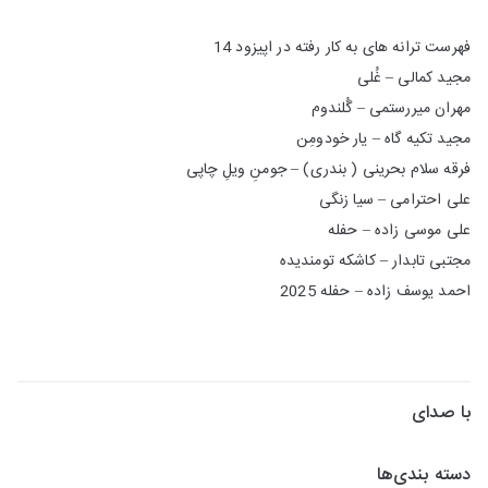
فهرست ترانه های به کار رفته در اپیزود 14
مجید کمالی – غُلی
مهران میررستمی – گُلندوم
مجید تکیه گاه – یار خودومِن
فرقه سلام بحرینی ( بندری) – جومنِ ویلِ چاپی
علی احترامی – سیا زنگی
علی موسی زاده – حفله
مجتبی تابدار – کاشکه تومندیده
احمد یوسف زاده – حفله 2025
با صدای
دسته بندی‌ها