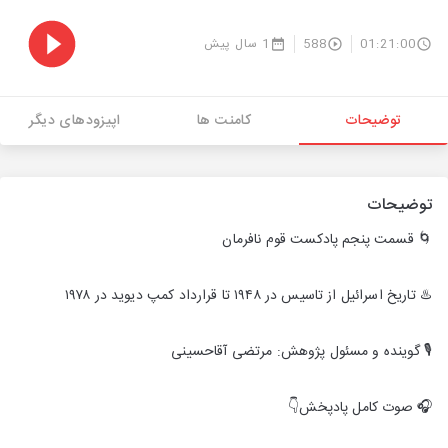
01:21:00
588
1 سال پیش
توضیحات
کامنت ها
اپیزودهای دیگر
توضیحات
🌀 قسمت پنجم پادکست قوم نافرمان
♨️ تاریخ اسرائیل از تاسیس در ۱۹۴۸ تا قرارداد کمپ دیوید در ۱۹۷۸
🎙 گوینده و مسئول پژوهش: مرتضی آقاحسینی
🎧 صوت کامل پادپخش👇