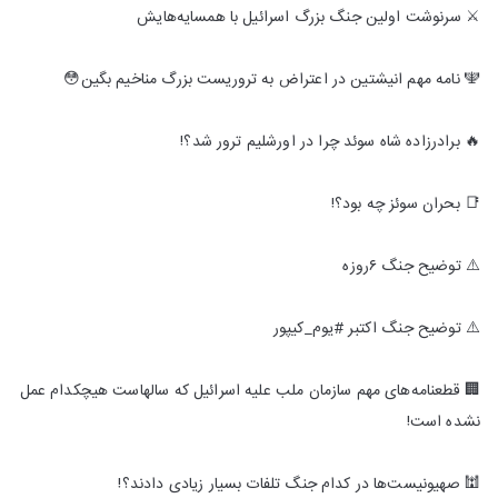
⚔️ سرنوشت اولین جنگ بزرگ اسرائیل با همسایه‌هایش
🕎 نامه مهم انیشتین در اعتراض به تروریست بزرگ مناخیم بگین😳
🔥 برادرزاده شاه سوئد چرا در اورشلیم ترور شد؟!
📑 بحران سوئز چه بود؟!
⚠️ توضیح جنگ ۶روزه
⚠️ توضیح جنگ اکتبر #یوم_کیپور
🏢 قطعنامه‌های مهم سازمان ملب علیه اسرائیل که سالهاست هیچکدام عمل
نشده است!
🕍 صهیونیست‌ها در کدام جنگ تلفات بسیار زیادی دادند؟!