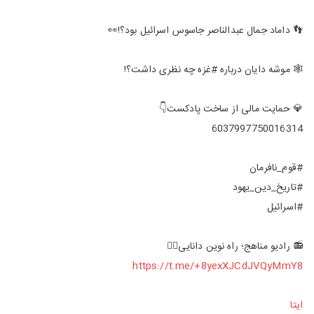
👣 داماد جمال عبدالناصر جاسوس اسرائیل بود؟!👀
🕸 موشه دایان درباره #غزه چه نظری داشت؟!
💎 حمایت مالی از ساخت پادکست👇
6037997750016314
#قوم_نافرمان
#تاریخ_دین_یهود
#اسرائیل
📻 رادیو مناهج؛ راه نوین دانایی👇🏻
https://t.me/+8yexXJCdJVQyMmY8
ایتا