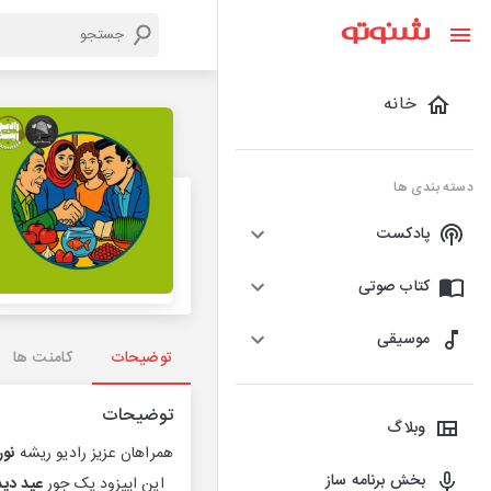
خانه
دسته بندی ها
پادکست
کتاب صوتی
موسیقی
توضیحات
کامنت ها
توضیحات
وبلاگ
همراهان عزیز رادیو ریشه
نوروز 4
بخش برنامه ساز
این اپیزود یک جور
عید دی