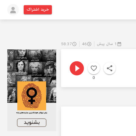
خرید اشتراک
1 سال پیش
46
58:37
0