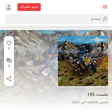
خرید اشتراک
0
0
نشست 195
انجمن شاهنامه البرز (اشا)