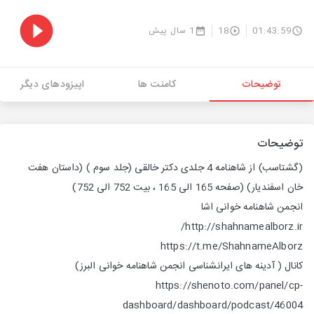
01:43:59
18
1 سال پیش
توضیحات
کامنت ها
اپیزودهای دیگر
توضیحات
(گشتاسب)
از شاهنامه 4 جلدی دکتر خالقی (جلد سوم )
(داستان هفت
خان اسفندیار)
(صفحه 165 الی 165 ، بیت 752 الی 752)
انجمن شاهنامه خوانی اشا
http://shahnamealborz.ir/
https://t.me/ShahnameAlborz
کانال ( آدینه های ایرانشناسی انجمن شاهنامه خوانی البرز)
https://shenoto.com/panel/cp-
dashboard/dashboard/podcast/46004