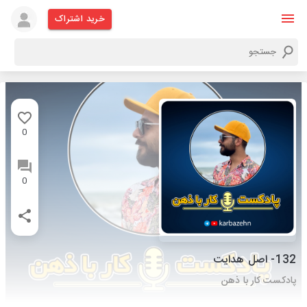
خرید اشتراک
0
0
132- اصل هدایت
پادکست کار با ذهن